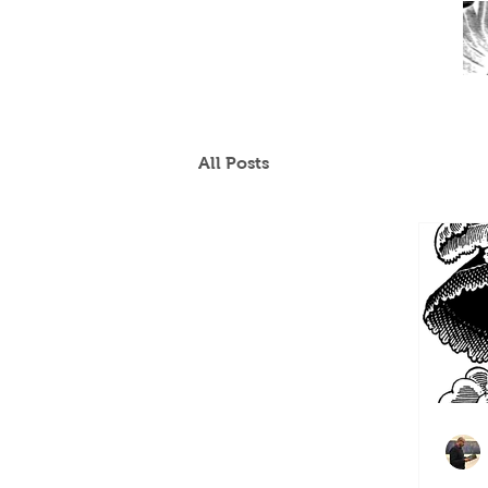
La más grande colección de impresos originales
de José Guadalupe Posada
All Posts