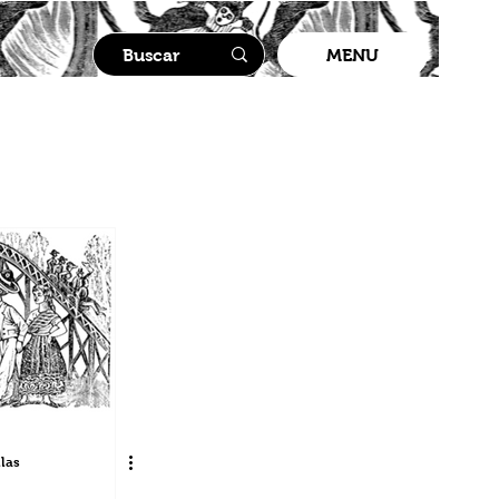
MENU
las