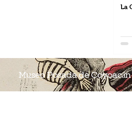
La 
Museo Posada de Coyoacán