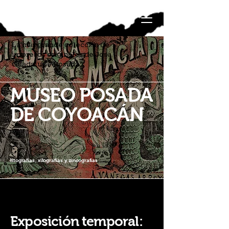
La más grande colección de
impresos originales de José
Guadalupe Posada
MUSEO POSADA
DE
COYOACÁN
litografías, xilografías y zincografías
Exposición temporal: