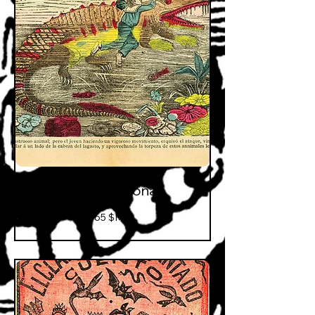
Public national
65
65 $MX
pesos
mexicains