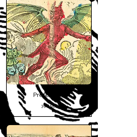
Préférence
39
39 $MX
pesos
mexicains