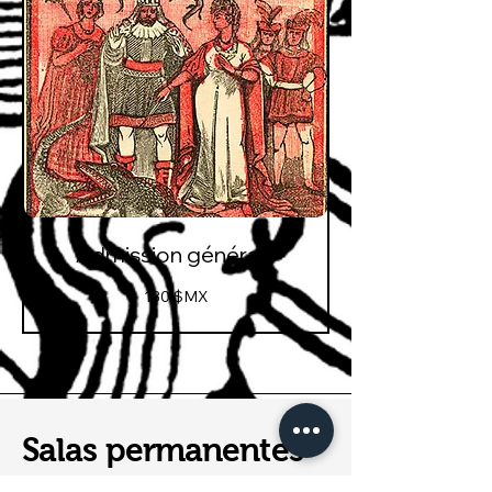
Admission générale
130
130 $MX
pesos
mexicains
Salas permanentes